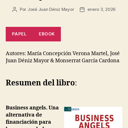
Por
José Juan Déniz Mayor
enero 3, 2026
Autor
Fecha
de
de
la
la
entrada
entrada
PAPEL
EBOOK
Autores: María Concepción Verona Martel, José
Juan Déniz Mayor & Monserrat García Cardona
Resumen del libro
:
Business angels. Una
alternativa de
financiación para