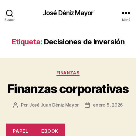
José Déniz Mayor
Buscar
Menú
Etiqueta:
Decisiones de inversión
Categorías
FINANZAS
Finanzas corporativas
Por
José Juan Déniz Mayor
enero 5, 2026
Autor
Fecha
de
de
la
la
entrada
entrada
PAPEL
EBOOK