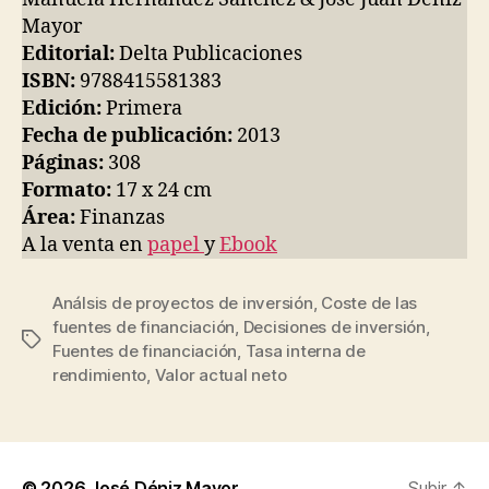
Mayor
Editorial:
Delta Publicaciones
ISBN:
9788415581383
Edición:
Primera
Fecha de publicación:
2013
Páginas:
308
Formato:
17 x 24 cm
Área:
Finanzas
A la venta en
papel
y
Ebook
Análsis de proyectos de inversión
,
Coste de las
fuentes de financiación
,
Decisiones de inversión
,
Etiquetas
Fuentes de financiación
,
Tasa interna de
rendimiento
,
Valor actual neto
© 2026
José Déniz Mayor
Subir
↑